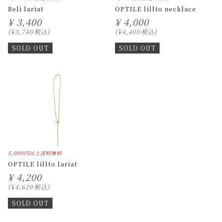
Reli lariat
OPTILE lillto necklace
¥
3,400
¥
4,000
¥
3,740
税込
¥
4,400
税込
SOLD OUT
SOLD OUT
5,000円以上送料無料
OPTILE lillto lariat
¥
4,200
¥
4,620
税込
SOLD OUT