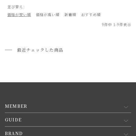
並び替え
価格が安い順
価格が高い順
新着順
おすすめ順
9
件中
1
-
9
件表示
最近チェックした商品
MEMBER
GUIDE
マイページ
新規会員登録
BRAND
お買い物ガイド