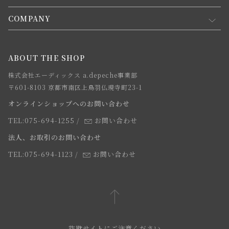
会員規約について
会員登録について
COMPANY
コンセプト
メルマガ登録
ご注文について
お知らせ
会社概要
ABOUT THE SHOP
お支払方法について
webカタログ
店舗一覧
株式会社エーディックス a.depeche事業部
お届けについて
求人情報
〒601-8103 京都市南区上鳥羽仏現寺町23-1
返品・交換について
オンラインショップへのお問い合わせ
法人のお客様
よくあるご質問
TEL:075-694-1255
/
お問い合わせ
スタッフ
法人、お取引のお問い合わせ
TEL:075-694-1123
/
お問い合わせ
詐欺サイトにご注意ください