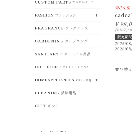
CLOCK
CUSTOM PARTS
DUST BOX
時計
RUG
ゴミ箱
VIEW ALL
カスタムパーツ
ラグ
すべて見る
CEILING LIGHT
受注生産
シーリングライト
CHRISTMAS
STORAGE
cadea
FASHION
クリスマスグッズ
MAT
ファッション
アクセサリー収納
TABLEWARE
玄関マット
食器
DESK LAMP
デスクランプ
¥
98,
OTHER
CONTAINERS
その他
FRAGRANCE
CHAIR PAD
小物入れ・トレー
フレグランス
KITCHENWARE
チェアパッド
VIEW ALL
鍋・調理器具
すべて見る
¥
107,8
FLOOR LAMP
フロアランプ
販売期
HANGER
ハンガー
GARDENING
KITCHENCONTAINER
ガーデニング
ACCESSORY
ランチボッ
アクセサリー
2026/08
BULB
電球・関連用品
クス・保存容器
2026/08
SANITARY
バス・トイレ用品
HAT
ハット
KITCHENGOODS
キッチン雑貨
OUTDOOR
BAG
バッグ
アウトドア・トラベル
並び替
KITCHENFABRIC
キッチンファブリ
ック
GOODS
HOMEAPPLIANCES
ファッション小物
デザイン家電
SELECT
セレクト
STORAGE
CLEANING
ジュエリーボックス・収納
掃除用品
VIEW ALL
すべて見る
WEAR
ウェア
GIFT
ギフト
ELECTRICFAN
扇風機・ヒーター
OTHER
その他
BEAUTYEQUIPMENT
美容家電
HUMIDIFIER
加湿器