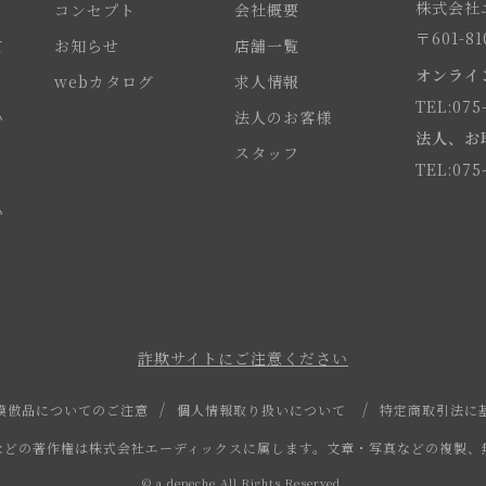
株式会社エ
コンセプト
会社概要
〒601-
て
お知らせ
店舗一覧
オンライ
webカタログ
求人情報
TEL:075
い
法人のお客様
法人、お
スタッフ
TEL:075
い
詐欺サイトにご注意ください
模倣品についてのご注意
個人情報取り扱いについて
特定商取引法に
などの著作権は株式会社エーディックスに属します。文章・写真などの複製、
© a.depeche All Rights Reserved.