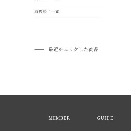
leather
frp
gold
ohter
取扱終了一覧
rattan
brass
最近チェックした商品
MEMBER
GUIDE