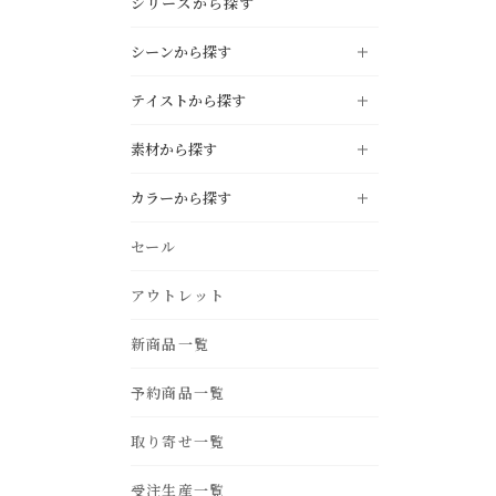
シリーズから探す
シーンから探す
テイストから探す
LIVING
リビング
素材から探す
DINING
NATURAL
ダイニング
ナチュラル
カラーから探す
KITCHEN
MODERN
キッチン
モダン
oak
pine
black
white
セール
STUDY
INDUSTRIAL
書斎・ホームオフィス
インダストリアル
ivory
gray
BEDROOM
アウトレット
VINTAGE
ベッドルーム・寝室
ヴィンテージ
teak
acacia
beige
light brown
ENTRANCE
COUNTRY
新商品一覧
玄関
カントリー
dark brown
green
birch
ash
blue
navy
BATHROOM
NORDIC STYLE
バス・サニタリー
予約商品一覧
北欧スタイル
purple
yellow
iron
fabric
GARDEN
MOROCCAN
エクステリア・庭
モロカン
取り寄せ一覧
pink
red
OUTDOOR
アウトドアリビング
受注生産一覧
orange
silver