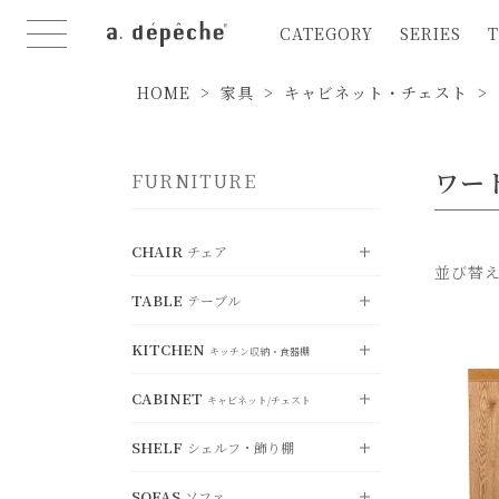
CATEGORY
SERIES
T
HOME
家具
キャビネット・チェスト
ワー
FURNITURE
CHAIR
チェア
並び替
TABLE
テーブル
VIEW ALL
すべて見る
KITCHEN
DINING CHAIR
VIEW ALL
ダイニングチェア
キッチン収納・食器棚
すべて見る
CABINET
STOOL
DINING TABLE
VIEW ALL
スツール
ダイニングテーブル
キャビネット/チェスト
すべて見る
SHELF
COUNTER CHAIR
LIVING TABLE
シェルフ・飾り棚
KITCHEN BOARD
カウンターチェア
VIEW ALL
リビングテーブル
キッチンボード
すべて見る
FOLDING CHAIR
SOFAS
SIDE TABLE
COUNTER BOARD
ソファ
折り畳みチェア
CABINET
サイドテーブル
VIEW ALL
カウンターボー
キャビネット