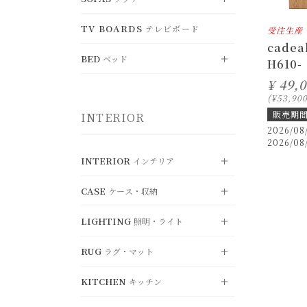
すべて見る
ド
BENCH
DESK
TV BOARDS
ベンチ
テレビボード
CHEST
デスク
SHELF
受注生産
VIEW ALL
チェスト
シェルフ
すべて見る
cadea
OFFICE CHAIR
FOLDING TABLE
オフィスチェア
BED
WARDROBE
折り畳みテーブル
BOXSHELF
ベッド
SINGLE SOFA
ワードローブ
ボックスシェルフ
一人掛けソファ
H610-
¥
49,
LOUNGE CHAIR
KOTATSU
ラウンジチェア
RECORD RACK
こたつ
HANGERRACK
DOUBLE SOFA
レコードラック
ハンガーラック
VIEW ALL
二人掛けソファ
すべて見る
¥
53,90
販売期
CHAIR OTTOMAN
INTERIOR
オットマン
UMBRELLASTAND
TRIPLE SOFA
傘立て
SINGLE BED
三人掛けソファ
シングル
2026/08
2026/08
SYSTEM SOFA
SEMI-DOUBLE BED
システムソファ
セミダブル
INTERIOR
インテリア
OTTOMAN
DOUBLE BED
オットマン
ダブル
CASE
ケース・収納
VIEW ALL
すべて見る
MATTRESS
マットレス・関連用品
LIGHTING
照明・ライト
CUSHION
VIEW ALL
クッション・カバー
すべて見る
RUG
MIRROR
ラグ・マット
STORAGE
VIEW ALL
ミラー
収納ボックス
すべて見る
KITCHEN
OBJET
BASKET
キッチン
PENDANT LIGHT
ディスプレイ・オブジェ
VIEW ALL
バスケット
ペンダントライ
すべて見る
ト