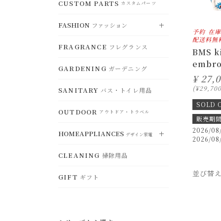
CLOCK
CUSTOM PARTS
DUST BOX
時計
RUG
ゴミ箱
VIEW ALL
カスタムパーツ
ラグ
すべて見る
CEILING LIGHT
シーリングライト
CHRISTMAS
STORAGE
FASHION
クリスマスグッズ
MAT
ファッション
アクセサリー収納
TABLEWARE
玄関マット
食器
予約
在庫
DESK LAMP
デスクランプ
配送料無
OTHER
CONTAINERS
その他
FRAGRANCE
CHAIR PAD
小物入れ・トレー
フレグランス
KITCHENWARE
チェアパッド
VIEW ALL
鍋・調理器具
すべて見る
BMS k
FLOOR LAMP
フロアランプ
embro
HANGER
ハンガー
GARDENING
KITCHENCONTAINER
ガーデニング
ACCESSORY
ランチボッ
アクセサリー
BULB
¥
27,
電球・関連用品
クス・保存容器
¥
29,70
SANITARY
バス・トイレ用品
HAT
ハット
KITCHENGOODS
キッチン雑貨
SOLD 
OUTDOOR
BAG
バッグ
アウトドア・トラベル
販売期
KITCHENFABRIC
キッチンファブリ
ック
2026/08
GOODS
HOMEAPPLIANCES
ファッション小物
デザイン家電
2026/08
SELECT
セレクト
STORAGE
CLEANING
ジュエリーボックス・収納
掃除用品
VIEW ALL
すべて見る
並び替
WEAR
ウェア
GIFT
ギフト
ELECTRICFAN
扇風機・ヒーター
OTHER
その他
BEAUTYEQUIPMENT
美容家電
HUMIDIFIER
加湿器