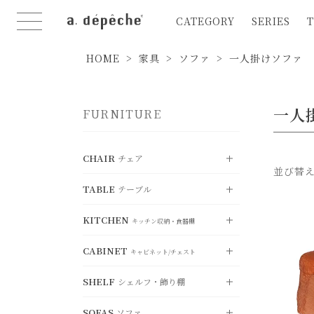
CATEGORY
SERIES
T
HOME
家具
ソファ
一人掛けソファ
一人
FURNITURE
CHAIR
チェア
並び替
TABLE
テーブル
VIEW ALL
すべて見る
KITCHEN
DINING CHAIR
VIEW ALL
ダイニングチェア
キッチン収納・食器棚
すべて見る
CABINET
STOOL
DINING TABLE
VIEW ALL
スツール
ダイニングテーブル
キャビネット/チェスト
すべて見る
SHELF
COUNTER CHAIR
LIVING TABLE
シェルフ・飾り棚
KITCHEN BOARD
カウンターチェア
VIEW ALL
リビングテーブル
キッチンボード
すべて見る
FOLDING CHAIR
SOFAS
SIDE TABLE
COUNTER BOARD
ソファ
折り畳みチェア
CABINET
サイドテーブル
VIEW ALL
カウンターボー
キャビネット