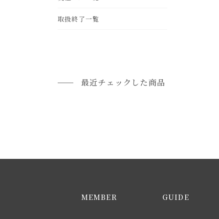
leather
frp
gold
ohter
取扱終了一覧
rattan
brass
最近チェックした商品
MEMBER
GUIDE