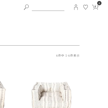
0
6
件中
1
-
6
件表示