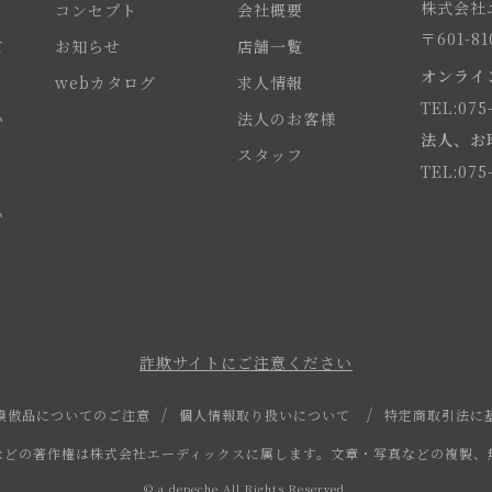
株式会社エ
コンセプト
会社概要
〒601-
て
お知らせ
店舗一覧
オンライ
webカタログ
求人情報
TEL:075
い
法人のお客様
法人、お
スタッフ
TEL:075
い
詐欺サイトにご注意ください
模倣品についてのご注意
個人情報取り扱いについて
特定商取引法に
などの著作権は株式会社エーディックスに属します。文章・写真などの複製、
© a.depeche All Rights Reserved.