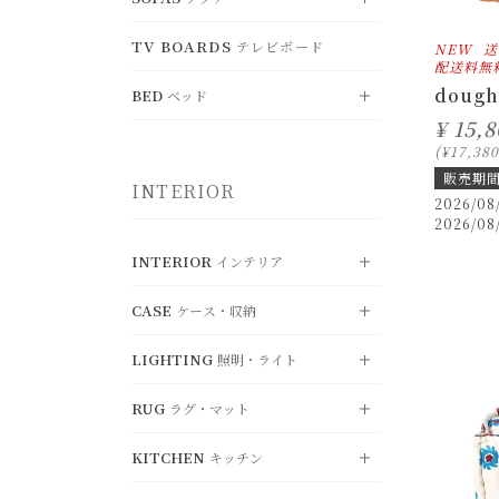
すべて見る
ド
BENCH
DESK
TV BOARDS
ベンチ
テレビボード
CHEST
デスク
SHELF
NEW
送
VIEW ALL
チェスト
シェルフ
すべて見る
配送料無
OFFICE CHAIR
dough
FOLDING TABLE
オフィスチェア
BED
WARDROBE
折り畳みテーブル
BOXSHELF
ベッド
SINGLE SOFA
ワードローブ
ボックスシェルフ
一人掛けソファ
¥
15,
LOUNGE CHAIR
KOTATSU
ラウンジチェア
RECORD RACK
こたつ
HANGERRACK
DOUBLE SOFA
レコードラック
ハンガーラック
VIEW ALL
二人掛けソファ
すべて見る
¥
17,380
販売期
CHAIR OTTOMAN
INTERIOR
オットマン
UMBRELLASTAND
TRIPLE SOFA
傘立て
SINGLE BED
三人掛けソファ
シングル
2026/08
2026/08
SYSTEM SOFA
SEMI-DOUBLE BED
システムソファ
セミダブル
INTERIOR
インテリア
OTTOMAN
DOUBLE BED
オットマン
ダブル
CASE
ケース・収納
VIEW ALL
すべて見る
MATTRESS
マットレス・関連用品
LIGHTING
照明・ライト
CUSHION
VIEW ALL
クッション・カバー
すべて見る
RUG
MIRROR
ラグ・マット
STORAGE
VIEW ALL
ミラー
収納ボックス
すべて見る
KITCHEN
OBJET
BASKET
キッチン
PENDANT LIGHT
ディスプレイ・オブジェ
VIEW ALL
バスケット
ペンダントライ
すべて見る
ト