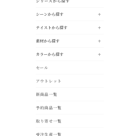
シリーズから探す
シーンから探す
テイストから探す
LIVING
リビング
素材から探す
DINING
NATURAL
ダイニング
ナチュラル
カラーから探す
KITCHEN
MODERN
キッチン
モダン
oak
pine
black
white
セール
STUDY
INDUSTRIAL
書斎・ホームオフィス
インダストリアル
ivory
gray
BEDROOM
アウトレット
VINTAGE
ベッドルーム・寝室
ヴィンテージ
teak
acacia
beige
light brown
ENTRANCE
COUNTRY
新商品一覧
玄関
カントリー
dark brown
green
birch
ash
blue
navy
BATHROOM
NORDIC STYLE
バス・サニタリー
予約商品一覧
北欧スタイル
purple
yellow
iron
fabric
GARDEN
MOROCCAN
エクステリア・庭
モロカン
取り寄せ一覧
pink
red
OUTDOOR
アウトドアリビング
受注生産一覧
orange
silver