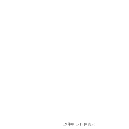
19
件中
1
-
19
件表示