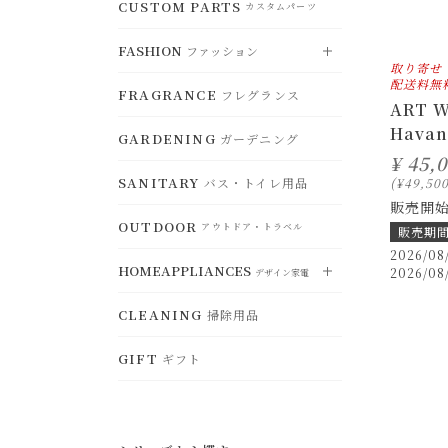
CLOCK
CUSTOM PARTS
DUST BOX
時計
RUG
ゴミ箱
VIEW ALL
カスタムパーツ
ラグ
すべて見る
CEILING LIGHT
シーリングライト
CHRISTMAS
STORAGE
FASHION
クリスマスグッズ
MAT
ファッション
アクセサリー収納
TABLEWARE
玄関マット
食器
DESK LAMP
取り寄せ
デスクランプ
配送料無
OTHER
CONTAINERS
その他
FRAGRANCE
CHAIR PAD
小物入れ・トレー
フレグランス
KITCHENWARE
チェアパッド
VIEW ALL
鍋・調理器具
すべて見る
ART 
FLOOR LAMP
フロアランプ
Havan
HANGER
ハンガー
GARDENING
KITCHENCONTAINER
ガーデニング
ACCESSORY
ランチボッ
アクセサリー
BULB
電球・関連用品
クス・保存容器
¥
45,
SANITARY
バス・トイレ用品
HAT
¥
49,50
ハット
KITCHENGOODS
キッチン雑貨
販売開
OUTDOOR
BAG
バッグ
アウトドア・トラベル
販売期
KITCHENFABRIC
キッチンファブリ
2026/08
ック
GOODS
HOMEAPPLIANCES
ファッション小物
2026/08
デザイン家電
SELECT
セレクト
STORAGE
CLEANING
ジュエリーボックス・収納
掃除用品
VIEW ALL
すべて見る
WEAR
ウェア
GIFT
ギフト
ELECTRICFAN
扇風機・ヒーター
OTHER
その他
BEAUTYEQUIPMENT
美容家電
HUMIDIFIER
加湿器