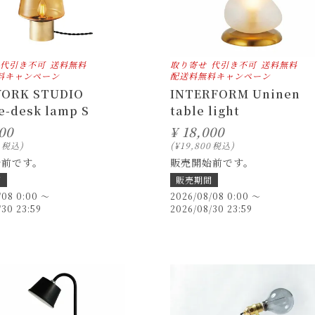
代引き不可
送料無料
取り寄せ
代引き不可
送料無料
料キャンペーン
配送料無料キャンペーン
WORK STUDIO
INTERFORM Uninen
ce-desk lamp S
table light
00
¥
18,000
税込
¥
19,800
税込
始前です。
販売開始前です。
間
販売期間
/08 0:00
〜
2026/08/08 0:00
〜
/30 23:59
2026/08/30 23:59