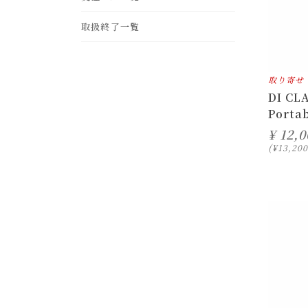
leather
frp
gold
ohter
取扱終了一覧
rattan
brass
取り寄せ
DI CL
Porta
¥
12,0
¥
13,200