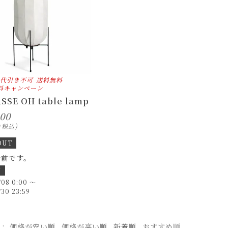
代引き不可
送料無料
料キャンペーン
ASSE OH table lamp
000
0
税込
OUT
始前です。
間
/08 0:00
〜
/30 23:59
え
価格が安い順
価格が高い順
新着順
おすすめ順