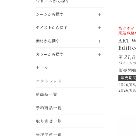
シリーズから探す
シーンから探す
テイストから探す
取り寄せ
LIVING
リビング
配送料無
ART 
素材から探す
DINING
NATURAL
ダイニング
ナチュラル
Edifi
カラーから探す
KITCHEN
MODERN
キッチン
モダン
¥
21,0
¥
23,100
oak
pine
black
white
セール
STUDY
INDUSTRIAL
書斎・ホームオフィス
インダストリアル
販売開
ivory
gray
販売期
BEDROOM
アウトレット
VINTAGE
ベッドルーム・寝室
ヴィンテージ
teak
acacia
2026/08
beige
light brown
2026/08
ENTRANCE
COUNTRY
新商品一覧
玄関
カントリー
dark brown
green
birch
ash
blue
navy
BATHROOM
NORDIC STYLE
バス・サニタリー
予約商品一覧
北欧スタイル
purple
yellow
iron
fabric
GARDEN
MOROCCAN
エクステリア・庭
モロカン
取り寄せ一覧
pink
red
OUTDOOR
アウトドアリビング
受注生産一覧
orange
silver