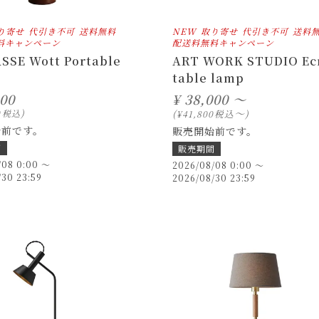
り寄せ
代引き不可
送料無料
NEW
取り寄せ
代引き不可
送料
料キャンペーン
配送料無料キャンペーン
ASSE Wott Portable
ART WORK STUDIO Ec
table lamp
000
¥
38,000 ～
〜
0
税込
税込
¥
41,800
始前です。
販売開始前です。
間
販売期間
/08 0:00
〜
2026/08/08 0:00
〜
/30 23:59
2026/08/30 23:59