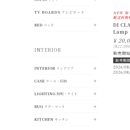
すべて見る
ド
BENCH
DESK
TV BOARDS
ベンチ
テレビボード
CHEST
デスク
SHELF
NEW
取
VIEW ALL
チェスト
シェルフ
すべて見る
配送料無
OFFICE CHAIR
DI CL
FOLDING TABLE
オフィスチェア
BED
WARDROBE
折り畳みテーブル
BOXSHELF
ベッド
SINGLE SOFA
ワードローブ
ボックスシェルフ
一人掛けソファ
Lamp
LOUNGE CHAIR
KOTATSU
ラウンジチェア
RECORD RACK
こたつ
HANGERRACK
DOUBLE SOFA
レコードラック
ハンガーラック
VIEW ALL
二人掛けソファ
すべて見る
¥
20,
¥
22,00
CHAIR OTTOMAN
INTERIOR
オットマン
UMBRELLASTAND
TRIPLE SOFA
傘立て
SINGLE BED
三人掛けソファ
シングル
販売開
販売期
SYSTEM SOFA
SEMI-DOUBLE BED
システムソファ
セミダブル
2026/08
INTERIOR
インテリア
2026/08
OTTOMAN
DOUBLE BED
オットマン
ダブル
CASE
ケース・収納
VIEW ALL
すべて見る
MATTRESS
マットレス・関連用品
LIGHTING
照明・ライト
CUSHION
VIEW ALL
クッション・カバー
すべて見る
RUG
MIRROR
ラグ・マット
STORAGE
VIEW ALL
ミラー
収納ボックス
すべて見る
KITCHEN
OBJET
BASKET
キッチン
PENDANT LIGHT
ディスプレイ・オブジェ
VIEW ALL
バスケット
ペンダントライ
すべて見る
ト