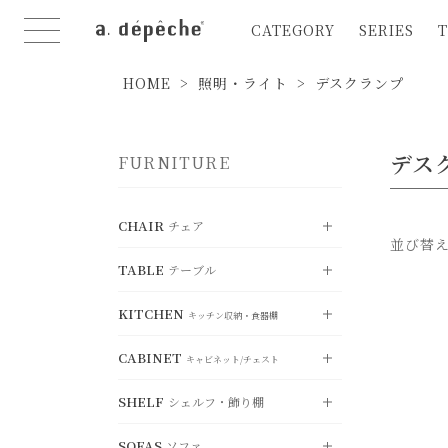
CATEGORY
SERIES
T
HOME
照明・ライト
デスクランプ
デス
FURNITURE
CHAIR
チェア
並び替
TABLE
テーブル
VIEW ALL
すべて見る
KITCHEN
DINING CHAIR
VIEW ALL
ダイニングチェア
キッチン収納・食器棚
すべて見る
CABINET
STOOL
DINING TABLE
VIEW ALL
スツール
ダイニングテーブル
キャビネット/チェスト
すべて見る
SHELF
COUNTER CHAIR
LIVING TABLE
シェルフ・飾り棚
KITCHEN BOARD
カウンターチェア
VIEW ALL
リビングテーブル
キッチンボード
すべて見る
FOLDING CHAIR
SOFAS
SIDE TABLE
COUNTER BOARD
ソファ
折り畳みチェア
CABINET
サイドテーブル
VIEW ALL
カウンターボー
キャビネット