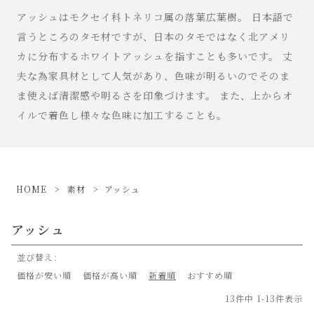
アッシュはモクセイ科トネリコ属の落葉広葉樹。 日本語で
言うところのタモ材ですが、日本のタモではなく北アメリ
カに分布するホワイトアッシュを指すことも多いです。 丈
夫な為家具材として人気があり、色味が明るいのでそのま
ま使えば清潔感や明るさを印象づけます。 また、上からオ
イルで着色し様々な色味に加工することも。
HOME
素材
アッシュ
アッシュ
並び替え
価格が安い順
価格が高い順
新着順
おすすめ順
13
件中
1
-
13
件表示