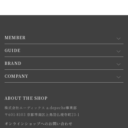
MEMBER
GUIDE
マイページ
新規会員登録
BRAND
お買い物ガイド
会員規約について
会員登録について
COMPANY
コンセプト
メルマガ登録
ご注文について
お知らせ
会社概要
ABOUT THE SHOP
お支払方法について
webカタログ
店舗一覧
株式会社エーディックス a.depeche事業部
お届けについて
求人情報
〒601-8103 京都市南区上鳥羽仏現寺町23-1
返品・交換について
オンラインショップへのお問い合わせ
法人のお客様