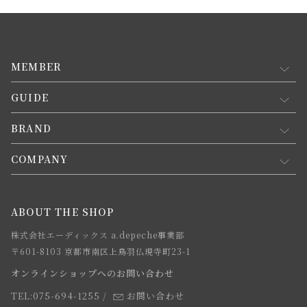
MEMBER
GUIDE
マイページ
新規会員登録
BRAND
お買い物ガイド
会員規約について
会員登録について
COMPANY
コンセプト
メルマガ登録
ご注文について
お知らせ
会社概要
ABOUT THE SHOP
お支払方法について
webカタログ
店舗一覧
株式会社エーディックス a.depeche事業部
お届けについて
求人情報
〒601-8103 京都市南区上鳥羽仏現寺町23-1
返品・交換について
オンラインショップへのお問い合わせ
法人のお客様
よくあるご質問
TEL:075-694-1255
/
お問い合わせ
スタッフ