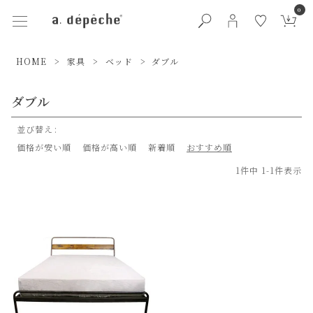
0
HOME
家具
ベッド
ダブル
ダブル
並び替え
価格が安い順
価格が高い順
新着順
おすすめ順
1
件中
1
-
1
件表示