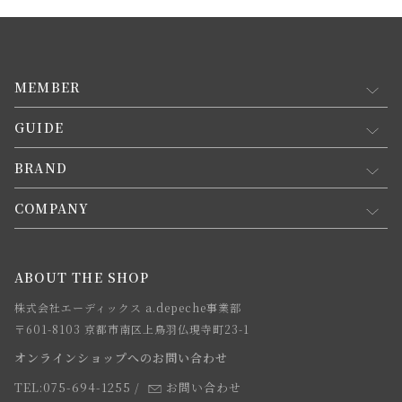
MEMBER
GUIDE
マイページ
新規会員登録
BRAND
お買い物ガイド
会員規約について
会員登録について
COMPANY
コンセプト
メルマガ登録
ご注文について
お知らせ
会社概要
ABOUT THE SHOP
お支払方法について
webカタログ
店舗一覧
株式会社エーディックス a.depeche事業部
お届けについて
求人情報
〒601-8103 京都市南区上鳥羽仏現寺町23-1
返品・交換について
オンラインショップへのお問い合わせ
法人のお客様
よくあるご質問
TEL:075-694-1255
/
お問い合わせ
スタッフ