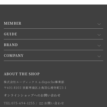
MEMBER
GUIDE
マイページ
新規会員登録
BRAND
お買い物ガイド
会員規約について
会員登録について
COMPANY
コンセプト
メルマガ登録
ご注文について
お知らせ
会社概要
ABOUT THE SHOP
お支払方法について
webカタログ
店舗一覧
株式会社エーディックス a.depeche事業部
お届けについて
求人情報
〒601-8103 京都市南区上鳥羽仏現寺町23-1
返品・交換について
オンラインショップへのお問い合わせ
法人のお客様
よくあるご質問
TEL:075-694-1255
/
お問い合わせ
スタッフ