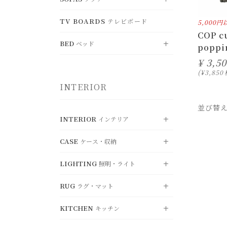
すべて見る
ド
BENCH
DESK
TV BOARDS
ベンチ
テレビボード
CHEST
デスク
SHELF
5,000
VIEW ALL
チェスト
シェルフ
すべて見る
COP c
OFFICE CHAIR
FOLDING TABLE
オフィスチェア
BED
WARDROBE
折り畳みテーブル
BOXSHELF
ベッド
SINGLE SOFA
ワードローブ
ボックスシェルフ
一人掛けソファ
poppi
¥
3,50
LOUNGE CHAIR
KOTATSU
ラウンジチェア
RECORD RACK
こたつ
HANGERRACK
DOUBLE SOFA
レコードラック
ハンガーラック
VIEW ALL
二人掛けソファ
すべて見る
¥
3,850
CHAIR OTTOMAN
INTERIOR
オットマン
UMBRELLASTAND
TRIPLE SOFA
傘立て
SINGLE BED
三人掛けソファ
シングル
並び替
SYSTEM SOFA
SEMI-DOUBLE BED
システムソファ
セミダブル
INTERIOR
インテリア
OTTOMAN
DOUBLE BED
オットマン
ダブル
CASE
ケース・収納
VIEW ALL
すべて見る
MATTRESS
マットレス・関連用品
LIGHTING
照明・ライト
CUSHION
VIEW ALL
クッション・カバー
すべて見る
RUG
MIRROR
ラグ・マット
STORAGE
VIEW ALL
ミラー
収納ボックス
すべて見る
KITCHEN
OBJET
BASKET
キッチン
PENDANT LIGHT
ディスプレイ・オブジェ
VIEW ALL
バスケット
ペンダントライ
すべて見る
ト