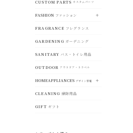
CLOCK
CUSTOM PARTS
DUST BOX
時計
RUG
ゴミ箱
VIEW ALL
カスタムパーツ
ラグ
すべて見る
CEILING LIGHT
シーリングライト
CHRISTMAS
STORAGE
FASHION
クリスマスグッズ
MAT
ファッション
アクセサリー収納
TABLEWARE
玄関マット
食器
DESK LAMP
デスクランプ
OTHER
CONTAINERS
その他
FRAGRANCE
CHAIR PAD
小物入れ・トレー
フレグランス
KITCHENWARE
チェアパッド
VIEW ALL
鍋・調理器具
すべて見る
FLOOR LAMP
フロアランプ
HANGER
ハンガー
GARDENING
KITCHENCONTAINER
ガーデニング
ACCESSORY
ランチボッ
アクセサリー
BULB
電球・関連用品
クス・保存容器
SANITARY
バス・トイレ用品
HAT
ハット
KITCHENGOODS
キッチン雑貨
OUTDOOR
BAG
バッグ
アウトドア・トラベル
KITCHENFABRIC
キッチンファブリ
ック
GOODS
HOMEAPPLIANCES
ファッション小物
デザイン家電
SELECT
セレクト
STORAGE
CLEANING
ジュエリーボックス・収納
掃除用品
VIEW ALL
すべて見る
WEAR
ウェア
GIFT
ギフト
ELECTRICFAN
扇風機・ヒーター
OTHER
その他
BEAUTYEQUIPMENT
美容家電
HUMIDIFIER
加湿器