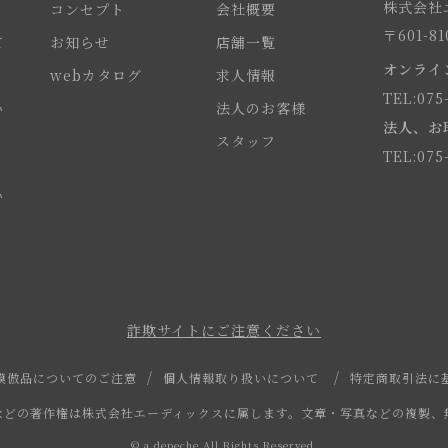
株式会社エ
コンセプト
会社概要
〒601-
て
お知らせ
店舗一覧
オンライ
webカタログ
求人情報
TEL:075
い
法人のお客様
法人、お
スタッフ
TEL:075
い
詐欺サイトにご注意ください
模倣品についてのご注意
個人情報取り扱いについて
特定商取引法に
などの著作権は株式会社エーディックスに属します。文章・写真などの複製、
© a.depeche All Rights Reserved.