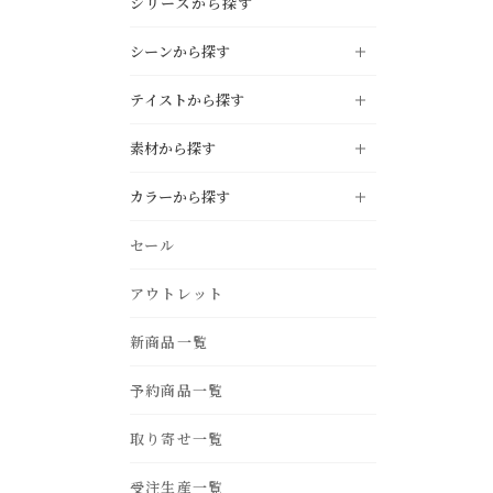
シリーズから探す
シーンから探す
テイストから探す
LIVING
リビング
素材から探す
DINING
NATURAL
ダイニング
ナチュラル
カラーから探す
KITCHEN
MODERN
キッチン
モダン
oak
pine
black
white
セール
STUDY
INDUSTRIAL
書斎・ホームオフィス
インダストリアル
ivory
gray
BEDROOM
アウトレット
VINTAGE
ベッドルーム・寝室
ヴィンテージ
teak
acacia
beige
light brown
ENTRANCE
COUNTRY
新商品一覧
玄関
カントリー
dark brown
green
birch
ash
blue
navy
BATHROOM
NORDIC STYLE
バス・サニタリー
予約商品一覧
北欧スタイル
purple
yellow
iron
fabric
GARDEN
MOROCCAN
エクステリア・庭
モロカン
取り寄せ一覧
pink
red
OUTDOOR
アウトドアリビング
受注生産一覧
orange
silver