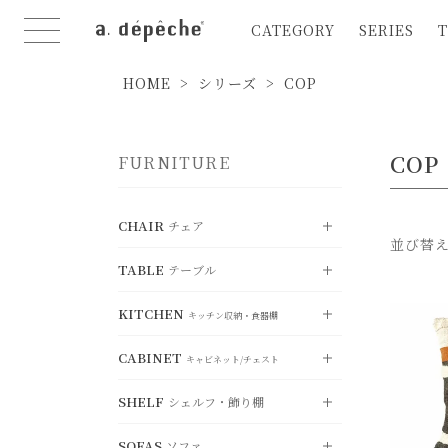
CATEGORY
SERIES
T
HOME
シリーズ
COP
COP
FURNITURE
CHAIR
チェア
並び替
TABLE
テーブル
VIEW ALL
すべて見る
KITCHEN
DINING CHAIR
VIEW ALL
ダイニングチェア
キッチン収納・食器棚
すべて見る
CABINET
STOOL
DINING TABLE
VIEW ALL
スツール
ダイニングテーブル
キャビネット/チェスト
すべて見る
SHELF
COUNTER CHAIR
LIVING TABLE
シェルフ・飾り棚
KITCHEN BOARD
カウンターチェア
VIEW ALL
リビングテーブル
キッチンボード
すべて見る
FOLDING CHAIR
SOFAS
SIDE TABLE
COUNTER BOARD
ソファ
折り畳みチェア
CABINET
サイドテーブル
VIEW ALL
カウンターボー
キャビネット