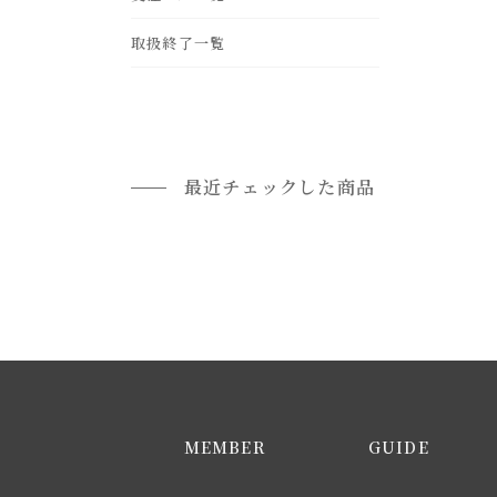
leather
frp
gold
ohter
取扱終了一覧
rattan
brass
最近チェックした商品
MEMBER
GUIDE