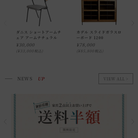
ダニス ショートアームチ
カデル スライドガラスロ
ェア アームナチュラル
ーボード 1200
¥
30,000
¥
78,000
¥
33,000
¥
85,800
税込
税込
NEWS
UP
VIEW ALL