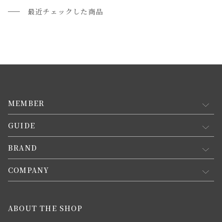
最近チェックした商品
MEMBER
GUIDE
マイページ
新規会員登録
BRAND
お買い物ガイド
会員規約について
会員登録について
COMPANY
コンセプト
メルマガ登録
ご注文について
お知らせ
会社概要
ABOUT THE SHOP
お支払方法について
webカタログ
店舗一覧