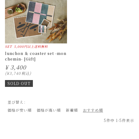
SET
5,000円以上送料無料
lunchon ＆ coaster set -mon
chemin- [Gift]
¥
3,400
¥
3,740
税込
SOLD OUT
並び替え
価格が安い順
価格が高い順
新着順
おすすめ順
5
件中
1
-
5
件表示