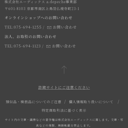
株式会社エーディックス a.depeche事業部
お届けについて
求人情報
〒601-8103 京都市南区上鳥羽仏現寺町23-1
返品・交換について
オンラインショップへのお問い合わせ
法人のお客様
よくあるご質問
TEL:075-694-1255
/
お問い合わせ
スタッフ
法人、お取引のお問い合わせ
TEL:075-694-1123
/
お問い合わせ
詐欺サイトにご注意ください
類似品・模倣品についてのご注意
個人情報取り扱いについて
特定商取引法に基づく表示
サイト内の文章・画像などの著作権は株式会社エーディックスに属します。文章・写
真などの複製、無断転載を禁止します。