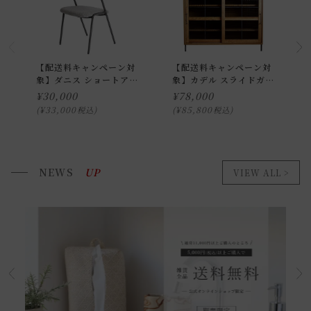
【配送料キャンペーン対
【配送料キャンペーン対
象】ダニス ショートアー
象】カデル スライドガラ
ムチェア アームナチュラ
スローボード 1200
¥
30,000
¥
78,000
ル
¥
33,000
¥
85,800
税込
税込
NEWS
UP
VIEW ALL