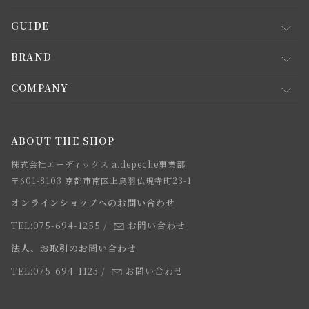
GUIDE
マイページ
新規会員登録
BRAND
お買い物ガイド
会員規約について
会員登録について
COMPANY
コンセプト
メルマガ登録
ご注文について
お知らせ
会社概要
ABOUT THE SHOP
お支払方法について
webカタログ
店舗一覧
株式会社エーディックス a.depeche事業部
お届けについて
求人情報
〒601-8103 京都市南区上鳥羽仏現寺町23-1
返品・交換について
オンラインショップへのお問い合わせ
法人のお客様
よくあるご質問
TEL:075-694-1255
/
お問い合わせ
スタッフ
法人、お取引のお問い合わせ
TEL:075-694-1123
/
お問い合わせ