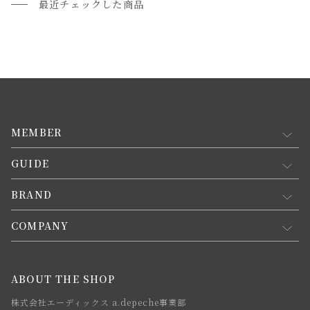
最近チェックした商品
MEMBER
GUIDE
マイページ
新規会員登録
BRAND
お買い物ガイド
会員規約について
会員登録について
COMPANY
コンセプト
メルマガ登録
ご注文について
お知らせ
会社概要
ABOUT THE SHOP
お支払方法について
webカタログ
店舗一覧
株式会社エーディックス a.depeche事業部
お届けについて