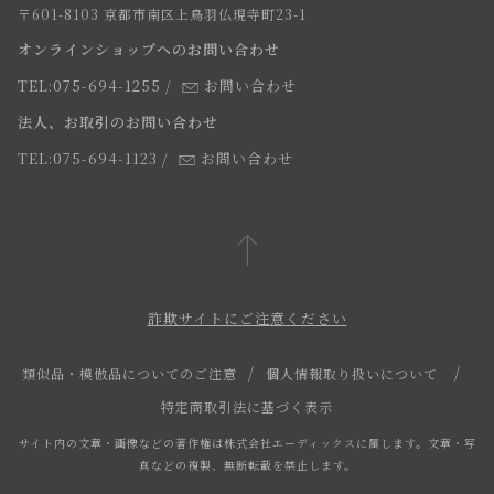
求人情報
〒601-8103 京都市南区上鳥羽仏現寺町23-1
返品・交換について
オンラインショップへのお問い合わせ
法人のお客様
よくあるご質問
TEL:075-694-1255
/
お問い合わせ
スタッフ
法人、お取引のお問い合わせ
TEL:075-694-1123
/
お問い合わせ
詐欺サイトにご注意ください
類似品・模倣品についてのご注意
個人情報取り扱いについて
特定商取引法に基づく表示
サイト内の文章・画像などの著作権は株式会社エーディックスに属します。文章・写
真などの複製、無断転載を禁止します。