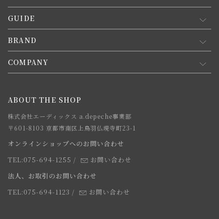
GUIDE
マイページ
新規会員登録
BRAND
お買い物ガイド
会員規約について
会員登録について
COMPANY
コンセプト
メルマガ登録
ご注文について
お知らせ
会社概要
ABOUT THE SHOP
お支払方法について
webカタログ
店舗一覧
株式会社エーディックス a.depeche事業部
お届けについて
求人情報
〒601-8103 京都市南区上鳥羽仏現寺町23-1
返品・交換について
オンラインショップへのお問い合わせ
法人のお客様
よくあるご質問
TEL:075-694-1255
/
お問い合わせ
スタッフ
法人、お取引のお問い合わせ
TEL:075-694-1123
/
お問い合わせ