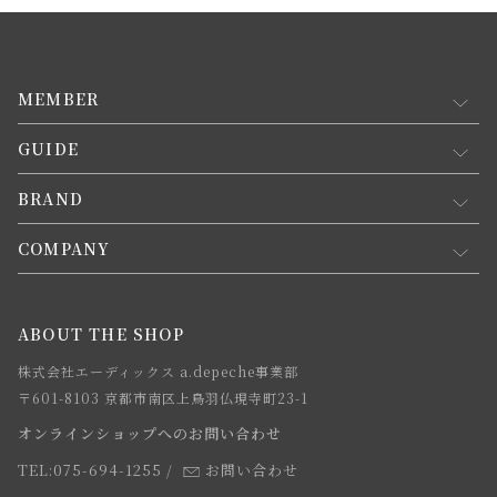
MEMBER
GUIDE
マイページ
新規会員登録
BRAND
お買い物ガイド
会員規約について
会員登録について
COMPANY
コンセプト
メルマガ登録
ご注文について
お知らせ
会社概要
ABOUT THE SHOP
お支払方法について
webカタログ
店舗一覧
株式会社エーディックス a.depeche事業部
お届けについて
求人情報
〒601-8103 京都市南区上鳥羽仏現寺町23-1
返品・交換について
オンラインショップへのお問い合わせ
法人のお客様
よくあるご質問
TEL:075-694-1255
/
お問い合わせ
スタッフ