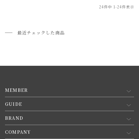
24
件中
1
-
24
件表示
最近チェックした商品
MEMBER
GUIDE
マイページ
新規会員登録
BRAND
お買い物ガイド
会員規約について
会員登録について
COMPANY
コンセプト