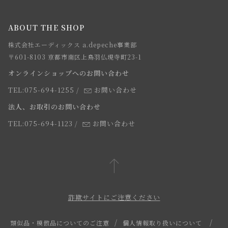
メルマガ登録
ご注文について
お知らせ
会社概要
ABOUT THE SHOP
お支払方法について
webカタログ
店舗一覧
株式会社エーディックス a.depeche事業部
お届けについて
求人情報
〒601-8103 京都市南区上鳥羽仏現寺町23-1
返品・交換について
オンラインショップへのお問い合わせ
法人のお客様
よくあるご質問
TEL:075-694-1255
/
お問い合わせ
スタッフ
法人、お取引のお問い合わせ
TEL:075-694-1123
/
お問い合わせ
詐欺サイトにご注意ください
類似品・模倣品についてのご注意
個人情報取り扱いについて