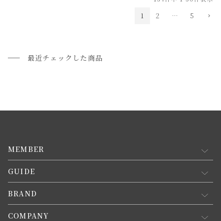
1
2
…
5
最近チェックした商品
MEMBER
GUIDE
マイページ
新規会員登録
BRAND
お買い物ガイド
会員規約について
会員登録について
COMPANY
コンセプト