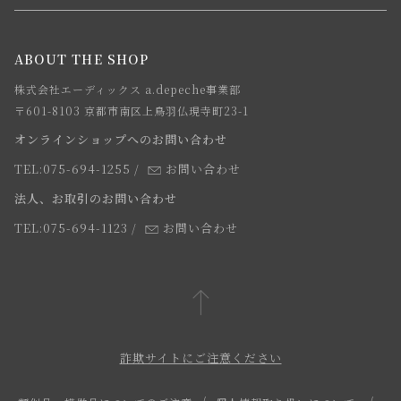
メルマガ登録
ご注文について
お知らせ
会社概要
ABOUT THE SHOP
お支払方法について
webカタログ
店舗一覧
株式会社エーディックス a.depeche事業部
お届けについて
求人情報
〒601-8103 京都市南区上鳥羽仏現寺町23-1
返品・交換について
オンラインショップへのお問い合わせ
法人のお客様
よくあるご質問
TEL:075-694-1255
/
お問い合わせ
スタッフ
法人、お取引のお問い合わせ
TEL:075-694-1123
/
お問い合わせ
詐欺サイトにご注意ください