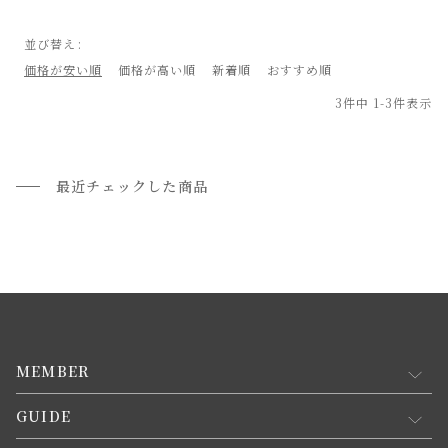
並び替え
価格が安い順
価格が高い順
新着順
おすすめ順
3
件中
1
-
3
件表示
最近チェックした商品
MEMBER
GUIDE
マイページ