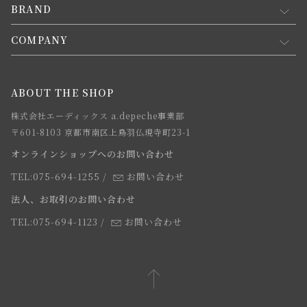
新規会員登録
BRAND
お買い物ガイド
会員規約について
会員登録について
COMPANY
コンセプト
メルマガ登録
ご注文について
お知らせ
会社概要
ABOUT THE SHOP
お支払方法について
webカタログ
店舗一覧
株式会社エーディックス a.depeche事業部
お届けについて
求人情報
〒601-8103 京都市南区上鳥羽仏現寺町23-1
返品・交換について
オンラインショップへのお問い合わせ
法人のお客様
よくあるご質問
TEL:075-694-1255
/
お問い合わせ
スタッフ
法人、お取引のお問い合わせ
TEL:075-694-1123
/
お問い合わせ