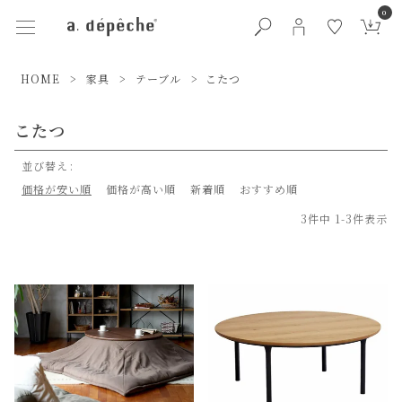
0
HOME
家具
テーブル
こたつ
こたつ
並び替え
価格が安い順
価格が高い順
新着順
おすすめ順
3
件中
1
-
3
件表示