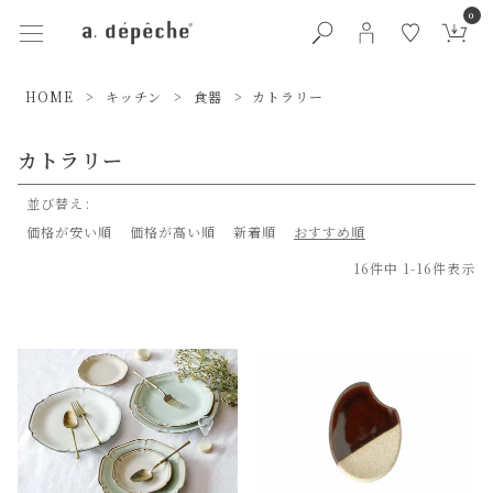
0
HOME
キッチン
食器
カトラリー
カトラリー
並び替え
価格が安い順
価格が高い順
新着順
おすすめ順
16
件中
1
-
16
件表示