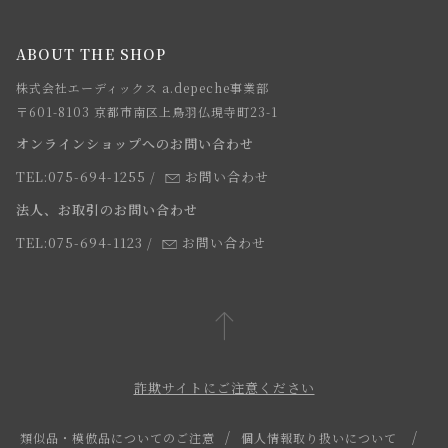
メルマガ登録
ご注文について
お知らせ
会社概要
ABOUT THE SHOP
お支払方法について
webカタログ
店舗一覧
株式会社エーディックス a.depeche事業部
お届けについて
求人情報
〒601-8103 京都市南区上鳥羽仏現寺町23-1
返品・交換について
オンラインショップへのお問い合わせ
法人のお客様
よくあるご質問
TEL:075-694-1255
/
お問い合わせ
スタッフ
法人、お取引のお問い合わせ
TEL:075-694-1123
/
お問い合わせ
詐欺サイトにご注意ください
類似品・模倣品についてのご注意
個人情報取り扱いについて