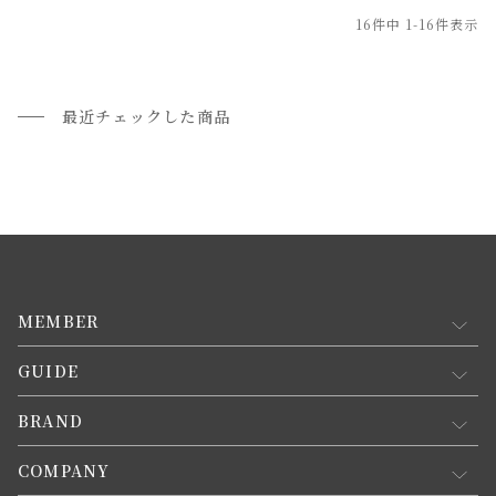
16
件中
1
-
16
件表示
最近チェックした商品
MEMBER
GUIDE
マイページ
新規会員登録
BRAND
お買い物ガイド
会員規約について
会員登録について
COMPANY
コンセプト