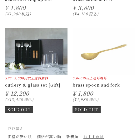
¥
1,800
¥
3,800
¥
1,980
税込
¥
4,180
税込
SET
5,000円以上送料無料
5,000円以上送料無料
cutlery ＆ glass set [Gift]
brass spoon and fork
¥
12,200
¥
1,800
¥
13,420
税込
¥
1,980
税込
SOLD OUT
SOLD OUT
並び替え
価格が安い順
価格が高い順
新着順
おすすめ順