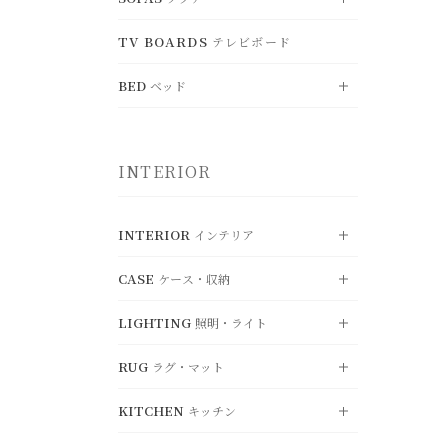
すべて見る
BENCH
DESK
TV BOARDS
ベンチ
テレビボード
CHEST
デスク
SHELF
VIEW ALL
チェスト
シェルフ
すべて見る
OFFICE CHAIR
FOLDING TABLE
オフィスチェア
BED
WARDROBE
折り畳みテーブル
BOXSHELF
ベッド
SINGLE SOFA
ワードローブ
ボックスシェルフ
一人掛けソファ
LOUNGE CHAIR
KOTATSU
ラウンジチェア
RECORD RACK
こたつ
HANGERRACK
DOUBLE SOFA
レコードラック
ハンガーラック
VIEW ALL
二人掛けソファ
すべて見る
CHAIR OTTOMAN
INTERIOR
オットマン
UMBRELLASTAND
TRIPLE SOFA
傘立て
SINGLE BED
三人掛けソファ
シングル
SYSTEM SOFA
SEMI-DOUBLE BED
システムソファ
セミダブル
INTERIOR
インテリア
OTTOMAN
DOUBLE BED
オットマン
ダブル
CASE
ケース・収納
VIEW ALL
すべて見る
MATTRESS
マットレス・関連用品
LIGHTING
照明・ライト
CUSHION
VIEW ALL
クッション・カバー
すべて見る
RUG
MIRROR
ラグ・マット
STORAGE
VIEW ALL
ミラー
収納ボックス
すべて見る
KITCHEN
OBJET
BASKET
キッチン
PENDANT LIGHT
ディスプレイ・オブジェ
VIEW ALL
バスケット
ペンダントライト
すべて見る