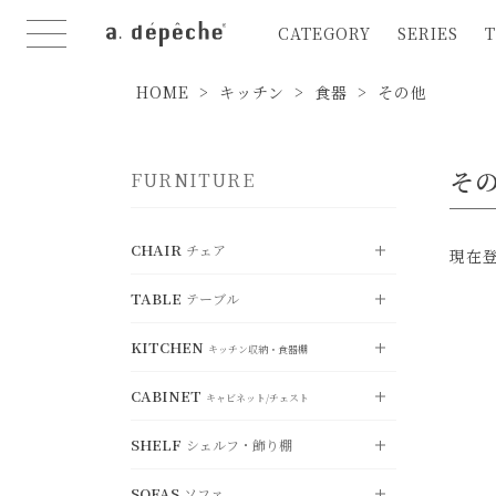
CATEGORY
SERIES
T
HOME
キッチン
食器
その他
そ
FURNITURE
CHAIR
チェア
現在
TABLE
テーブル
VIEW ALL
すべて見る
KITCHEN
DINING CHAIR
VIEW ALL
ダイニングチェア
キッチン収納・食器棚
すべて見る
CABINET
STOOL
DINING TABLE
VIEW ALL
スツール
ダイニングテーブル
キャビネット/チェスト
すべて見る
SHELF
COUNTER CHAIR
LIVING TABLE
シェルフ・飾り棚
KITCHEN BOARD
カウンターチェア
VIEW ALL
リビングテーブル
キッチンボード
すべて見る
FOLDING CHAIR
SOFAS
SIDE TABLE
COUNTER BOARD
ソファ
折り畳みチェア
CABINET
サイドテーブル
VIEW ALL
カウンターボード
キャビネット