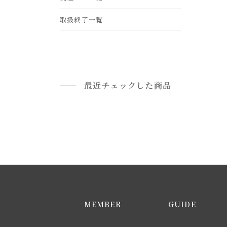
leather
frp
gold
ohter
取扱終了一覧
rattan
brass
最近チェックした商品
MEMBER
GUIDE