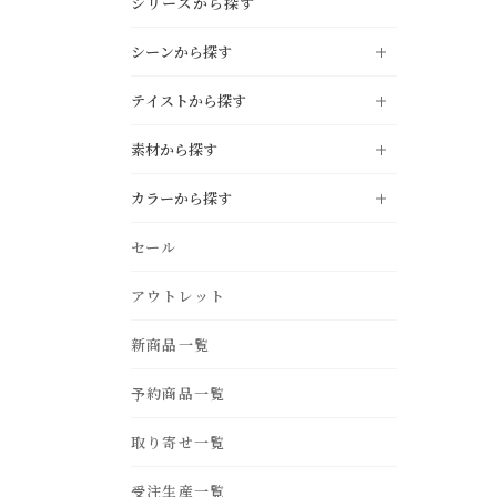
シリーズから探す
シーンから探す
テイストから探す
LIVING
リビング
素材から探す
DINING
NATURAL
ダイニング
ナチュラル
カラーから探す
KITCHEN
MODERN
キッチン
モダン
oak
pine
black
white
セール
STUDY
INDUSTRIAL
書斎・ホームオフィス
インダストリアル
ivory
gray
BEDROOM
アウトレット
VINTAGE
ベッドルーム・寝室
ヴィンテージ
teak
acacia
beige
light brown
ENTRANCE
COUNTRY
新商品一覧
玄関
カントリー
dark brown
green
birch
ash
blue
navy
BATHROOM
NORDIC STYLE
バス・サニタリー
予約商品一覧
北欧スタイル
purple
yellow
GARDEN
MOROCCAN
エクステリア・庭
モロカン
取り寄せ一覧
iron
fabric
pink
red
OUTDOOR
アウトドアリビング
受注生産一覧
orange
silver