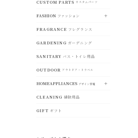
CLOCK
CUSTOM PARTS
DUST BOX
CEILING LIGHT
時計
RUG
ゴミ箱
VIEW ALL
シーリングライト
カスタムパーツ
ラグ
すべて見る
CHRISTMAS
STORAGE
FASHION
DESK LAMP
クリスマスグッズ
MAT
ファッション
アクセサリー収納
TABLEWARE
デスクランプ
玄関マット
食器
OTHER
CONTAINERS
FLOOR LAMP
その他
FRAGRANCE
CHAIR PAD
小物入れ・トレー
フレグランス
KITCHENWARE
フロアランプ
チェアパッド
VIEW ALL
鍋・調理器具
すべて見る
HANGER
BULB
ハンガー
GARDENING
KITCHENCONTAINER
電球・関連用品
ガーデニング
ACCESSORY
ランチボック
アクセサリー
ス・保存容器
SANITARY
バス・トイレ用品
HAT
ハット
KITCHENGOODS
キッチン雑貨
OUTDOOR
BAG
バッグ
アウトドア・トラベル
KITCHENFABRIC
キッチンファブリッ
ク
GOODS
HOMEAPPLIANCES
ファッション小物
デザイン家電
SELECT
セレクト
STORAGE
CLEANING
ジュエリーボックス・収納
掃除用品
VIEW ALL
すべて見る
WEAR
ウェア
GIFT
ギフト
ELECTRICFAN
扇風機・ヒーター
OTHER
その他
BEAUTYEQUIPMENT
美容家電
HUMIDIFIER
加湿器