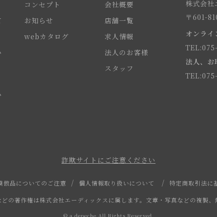
株式会社エ
コンセプト
会社概要
〒601-
て
お知らせ
店舗一覧
オンライ
webカタログ
求人情報
TEL:075
い
法人のお客様
法人、お
スタッフ
TEL:075
い
詐欺サイトにご注意ください
模倣品についてのご注意
個人情報取り扱いについて
特定商取引法に
などの著作権は株式会社エーディックスに属します。文章・写真などの複製、
© a.depeche All Rights Reserved.