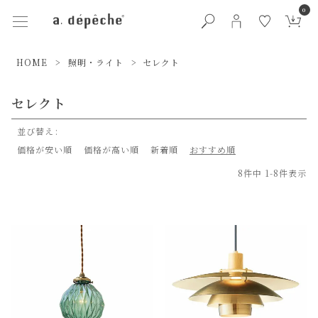
0
HOME
照明・ライト
セレクト
セレクト
並び替え
価格が安い順
価格が高い順
新着順
おすすめ順
8
件中
1
-
8
件表示