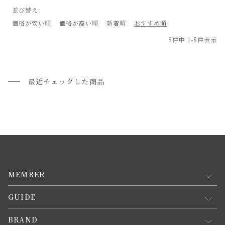
並び替え
価格が安い順
価格が高い順
新着順
おすすめ順
8
件中
1
-
8
件表示
最近チェックした商品
MEMBER
GUIDE
マイページ
新規会員登録
BRAND
お買い物ガイド