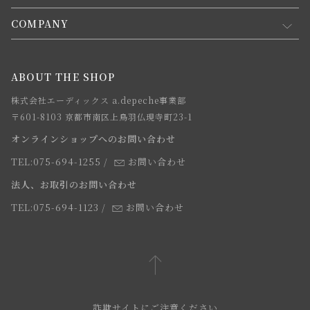
会員規約について
会員登録について
COMPANY
コンセプト
メルマガ登録
ご注文について
お知らせ
会社概要
ABOUT THE SHOP
お支払方法について
webカタログ
店舗一覧
株式会社エーディックス a.depeche事業部
お届けについて
求人情報
〒601-8103 京都市南区上鳥羽仏現寺町23-1
返品・交換について
オンラインショップへのお問い合わせ
法人のお客様
よくあるご質問
TEL:075-694-1255
/
お問い合わせ
スタッフ
法人、お取引のお問い合わせ
TEL:075-694-1123
/
お問い合わせ
詐欺サイトにご注意ください