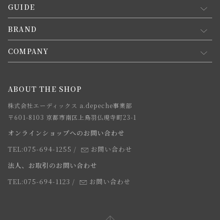
GUIDE
マイページ
新規会員登録
BRAND
お買い物ガイド
会員規約について
会員登録について
COMPANY
コンセプト
メルマガ登録
ご注文について
お知らせ
会社概要
ABOUT THE SHOP
お支払方法について
webカタログ
店舗一覧
株式会社エーディックス a.depeche事業部
お届けについて
求人情報
〒601-8103 京都市南区上鳥羽仏現寺町23-1
返品・交換について
オンラインショップへのお問い合わせ
法人のお客様
よくあるご質問
TEL:075-694-1255
/
お問い合わせ
スタッフ
法人、お取引のお問い合わせ
TEL:075-694-1123
/
お問い合わせ