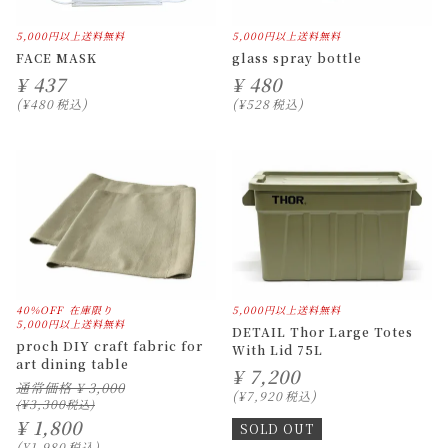
5,000円以上送料無料
5,000円以上送料無料
FACE MASK
glass spray bottle
¥
437
¥
480
¥
480
税込
¥
528
税込
40%OFF
在庫限り
5,000円以上送料無料
5,000円以上送料無料
DETAIL Thor Large Totes
proch DIY craft fabric for
With Lid 75L
art dining table
¥
7,200
通常価格
¥
3,000
¥
7,920
税込
¥
3,300
¥
1,800
SOLD OUT
¥
1,980
税込