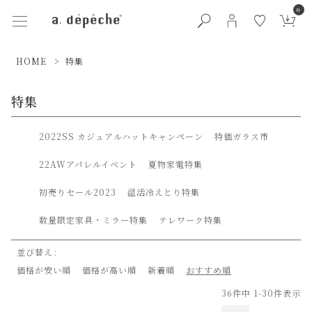
0
HOME
特集
特集
2022SS カジュアルハットキャンペーン
特価ガラス市
22AWアパレルイベント
夏物家電特集
初売りセール2023
温活冷えとり特集
数量限定家具・ミラー特集
テレワーク特集
並び替え
価格が安い順
価格が高い順
新着順
おすすめ順
36
件中
1
-
30
件表示