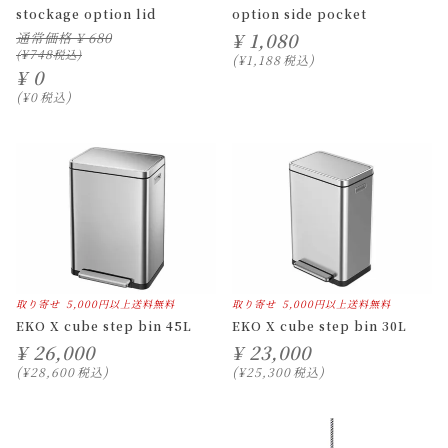
stockage option lid
option side pocket
¥
1,080
通常価格
¥
680
¥
748
¥
1,188
税込
¥
0
¥
0
税込
取り寄せ
5,000円以上送料無料
取り寄せ
5,000円以上送料無料
EKO X cube step bin 45L
EKO X cube step bin 30L
¥
26,000
¥
23,000
¥
28,600
税込
¥
25,300
税込