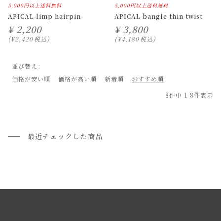
5,000円以上送料無料
5,000円以上送料無料
APICAL limp hairpin
APICAL bangle thin twist
¥
2,200
¥
3,800
¥
2,420
税込
¥
4,180
税込
並び替え
価格が安い順
価格が高い順
新着順
おすすめ順
8
件中
1
-
8
件表示
最近チェックした商品