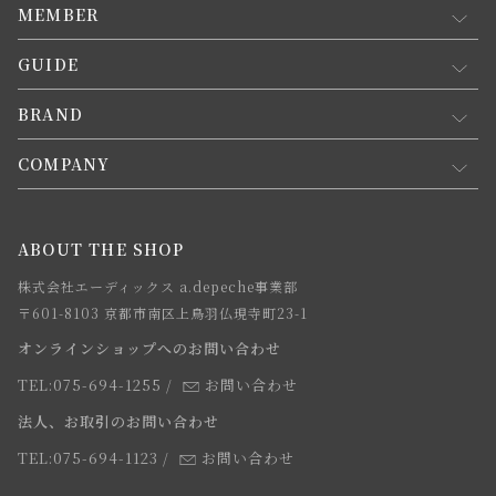
MEMBER
GUIDE
マイページ
新規会員登録
BRAND
お買い物ガイド
会員規約について
会員登録について
COMPANY
コンセプト
メルマガ登録
ご注文について
お知らせ
会社概要
ABOUT THE SHOP
お支払方法について
webカタログ
店舗一覧
株式会社エーディックス a.depeche事業部
お届けについて
求人情報
〒601-8103 京都市南区上鳥羽仏現寺町23-1
返品・交換について
オンラインショップへのお問い合わせ
法人のお客様
よくあるご質問
TEL:075-694-1255
/
お問い合わせ
スタッフ
法人、お取引のお問い合わせ
TEL:075-694-1123
/
お問い合わせ