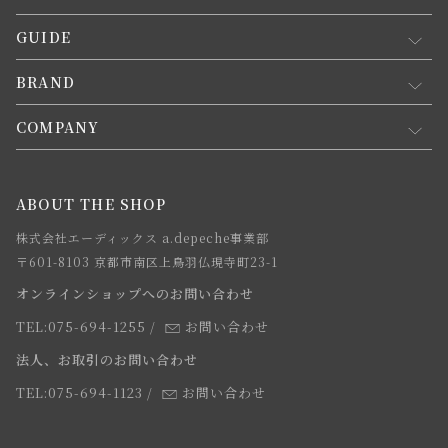
GUIDE
マイページ
新規会員登録
BRAND
お買い物ガイド
会員規約について
会員登録について
COMPANY
コンセプト
メルマガ登録
ご注文について
お知らせ
会社概要
ABOUT THE SHOP
お支払方法について
webカタログ
店舗一覧
株式会社エーディックス a.depeche事業部
お届けについて
求人情報
〒601-8103 京都市南区上鳥羽仏現寺町23-1
返品・交換について
オンラインショップへのお問い合わせ
法人のお客様
よくあるご質問
TEL:075-694-1255
/
お問い合わせ
スタッフ
法人、お取引のお問い合わせ
TEL:075-694-1123
/
お問い合わせ