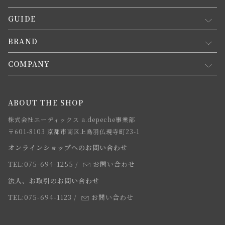
GUIDE
マイページ
新規会員登録
BRAND
お買い物ガイド
会員規約について
会員登録について
COMPANY
コンセプト
メルマガ登録
ご注文について
お知らせ
会社概要
ABOUT THE SHOP
お支払方法について
webカタログ
店舗一覧
株式会社エーディックス a.depeche事業部
お届けについて
求人情報
〒601-8103 京都市南区上鳥羽仏現寺町23-1
返品・交換について
オンラインショップへのお問い合わせ
法人のお客様
よくあるご質問
TEL:075-694-1255
/
お問い合わせ
スタッフ
法人、お取引のお問い合わせ
TEL:075-694-1123
/
お問い合わせ