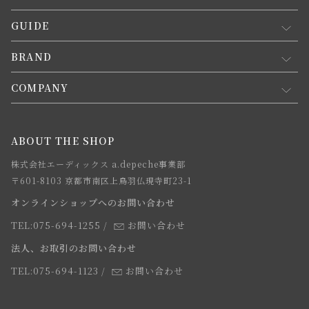
GUIDE
マイページ
新規会員登録
BRAND
お買い物ガイド
会員規約について
会員登録について
COMPANY
コンセプト
メルマガ登録
ご注文について
お知らせ
会社概要
ABOUT THE SHOP
お支払方法について
webカタログ
店舗一覧
株式会社エーディックス a.depeche事業部
お届けについて
求人情報
〒601-8103 京都市南区上鳥羽仏現寺町23-1
返品・交換について
オンラインショップへのお問い合わせ
法人のお客様
よくあるご質問
TEL:075-694-1255
/
お問い合わせ
スタッフ
法人、お取引のお問い合わせ
TEL:075-694-1123
/
お問い合わせ