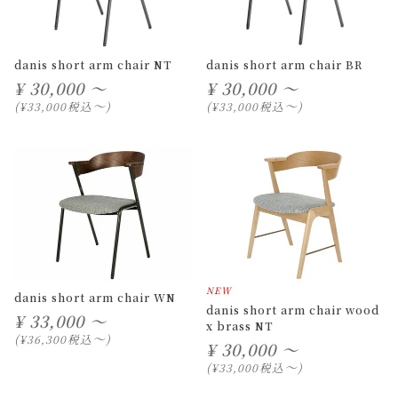
danis short arm chair NT
danis short arm chair BR
¥
30,000 ～
¥
30,000 ～
〜
〜
税込
税込
¥
33,000
¥
33,000
NEW
danis short arm chair WN
danis short arm chair wood
¥
33,000 ～
x brass NT
〜
税込
¥
36,300
¥
30,000 ～
〜
税込
¥
33,000