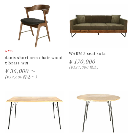
NEW
WARM 3 seat sofa
danis short arm chair wood
¥
170,000
x brass WN
¥
187,000
税込
¥
36,000 ～
〜
税込
¥
39,600