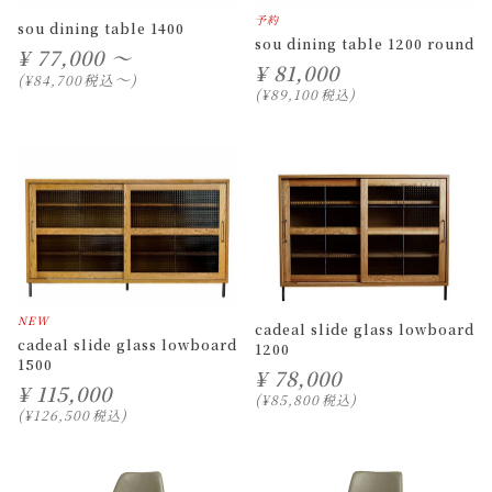
予約
sou dining table 1400
sou dining table 1200 round
¥
77,000 ～
¥
81,000
〜
税込
¥
84,700
¥
89,100
税込
NEW
cadeal slide glass lowboard
cadeal slide glass lowboard
1200
1500
¥
78,000
¥
115,000
¥
85,800
税込
¥
126,500
税込