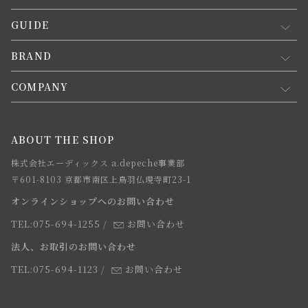
GUIDE
マイページ
新規会員登録
BRAND
お買い物ガイド
会員規約について
会員登録について
COMPANY
コンセプト
メルマガ登録
ご注文について
お知らせ
会社概要
ABOUT THE SHOP
お支払方法について
webカタログ
店舗一覧
株式会社エーディックス a.depeche事業部
お届けについて
求人情報
〒601-8103 京都市南区上鳥羽仏現寺町23-1
返品・交換について
オンラインショップへのお問い合わせ
法人のお客様
よくあるご質問
TEL:075-694-1255
/
お問い合わせ
スタッフ
法人、お取引のお問い合わせ
TEL:075-694-1123
/
お問い合わせ