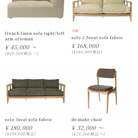
予約
french linen sofa right/left
solo 2.5seat sofa fabric
arm ottoman
¥
168,000
¥
45,000 ～
¥
184,800
税込
〜
税込
¥
49,500
solo 3seat sofa fabric
de:make chair
¥
180,000
¥
32,000 ～
〜
¥
198,000
税込
税込
¥
35,200