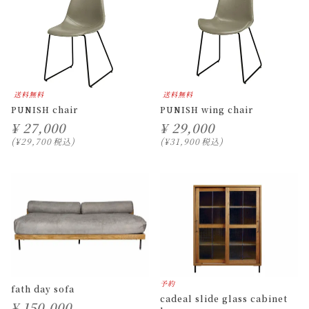
送料無料
送料無料
PUNISH chair
PUNISH wing chair
¥
27,000
¥
29,000
¥
29,700
税込
¥
31,900
税込
予約
fath day sofa
cadeal slide glass cabinet
¥
150,000