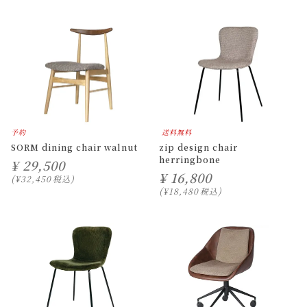
予約
送料無料
SORM dining chair walnut
zip design chair
herringbone
¥
29,500
¥
16,800
¥
32,450
税込
¥
18,480
税込