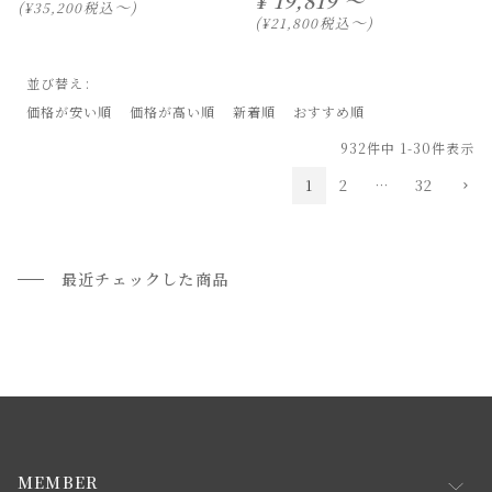
¥
19,819 ～
〜
税込
¥
35,200
〜
税込
¥
21,800
並び替え
価格が安い順
価格が高い順
新着順
おすすめ順
932
件中
1
-
30
件表示
1
2
…
32
最近チェックした商品
MEMBER