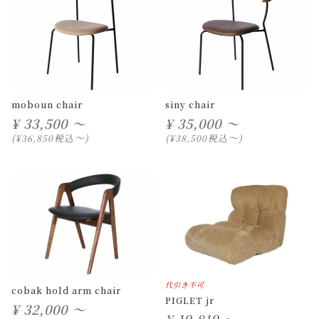
moboun chair
siny chair
¥
33,500 ～
¥
35,000 ～
〜
〜
税込
税込
¥
36,850
¥
38,500
代引き不可
cobak hold arm chair
PIGLET jr
¥
32,000 ～