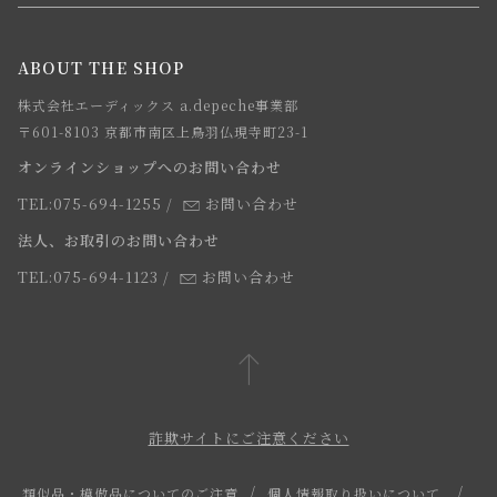
メルマガ登録
ご注文について
お知らせ
会社概要
ABOUT THE SHOP
お支払方法について
webカタログ
店舗一覧
株式会社エーディックス a.depeche事業部
お届けについて
求人情報
〒601-8103 京都市南区上鳥羽仏現寺町23-1
返品・交換について
オンラインショップへのお問い合わせ
法人のお客様
よくあるご質問
TEL:075-694-1255
/
お問い合わせ
スタッフ
法人、お取引のお問い合わせ
TEL:075-694-1123
/
お問い合わせ
詐欺サイトにご注意ください
類似品・模倣品についてのご注意
個人情報取り扱いについて