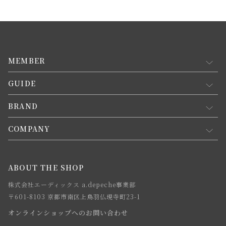
MEMBER
GUIDE
マイページ
新規会員登録
BRAND
お買い物ガイド
会員規約について
会員登録について
COMPANY
コンセプト
メルマガ登録
ご注文について
お知らせ
会社概要
ABOUT THE SHOP
お支払方法について
webカタログ
店舗一覧
株式会社エーディックス a.depeche事業部
お届けについて
求人情報
〒601-8103 京都市南区上鳥羽仏現寺町23-1
返品・交換について
オンラインショップへのお問い合わせ
法人のお客様