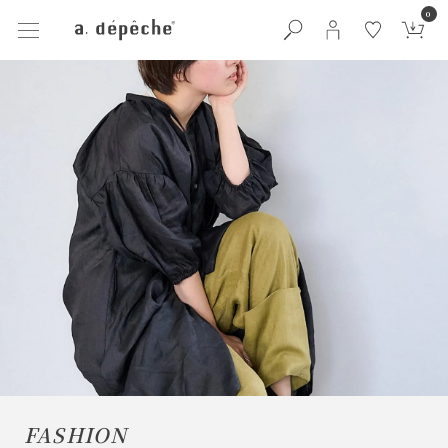
0
FASHION