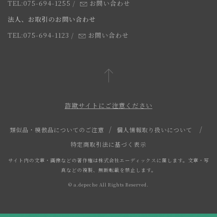
よくあるご質問
TEL:075-694-1255
/
お問い合わせ
スタッフ
法人、お取引のお問い合わせ
TEL:075-694-1123
/
お問い合わせ
詐欺サイトにご注意ください
類似品・模倣品についてのご注意
個人情報取り扱いについて
特定商取引法に基づく表示
サイト内の文章・画像などの著作権は株式会社エーディックスに属します。文章・写
真などの複製、無断転載を禁止します。
© a.depeche All Rights Reserved.