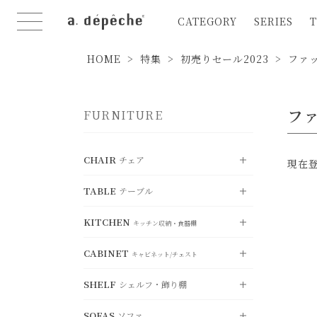
CATEGORY
SERIES
T
HOME
特集
初売りセール2023
ファ
フ
FURNITURE
CHAIR
チェア
現在
TABLE
テーブル
VIEW ALL
すべて見る
KITCHEN
DINING CHAIR
VIEW ALL
ダイニングチェア
キッチン収納・食器棚
すべて見る
CABINET
STOOL
DINING TABLE
VIEW ALL
スツール
ダイニングテーブル
キャビネット/チェスト
すべて見る
SHELF
COUNTER CHAIR
LIVING TABLE
シェルフ・飾り棚
KITCHEN BOARD
カウンターチェア
VIEW ALL
リビングテーブル
キッチンボード
すべて見る
FOLDING CHAIR
SOFAS
SIDE TABLE
COUNTER BOARD
ソファ
折り畳みチェア
CABINET
サイドテーブル
VIEW ALL
カウンターボード
キャビネット