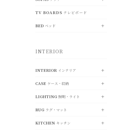
すべて見る
BENCH
DESK
TV BOARDS
ベンチ
テレビボード
CHEST
デスク
SHELF
VIEW ALL
チェスト
シェルフ
すべて見る
OFFICE CHAIR
FOLDING TABLE
オフィスチェア
BED
WARDROBE
折り畳みテーブル
BOXSHELF
ベッド
SINGLE SOFA
ワードローブ
ボックスシェルフ
一人掛けソファ
LOUNGE CHAIR
KOTATSU
ラウンジチェア
RECORD RACK
こたつ
HANGERRACK
DOUBLE SOFA
レコードラック
ハンガーラック
VIEW ALL
二人掛けソファ
すべて見る
CHAIR OTTOMAN
INTERIOR
オットマン
UMBRELLASTAND
TRIPLE SOFA
傘立て
SINGLE BED
三人掛けソファ
シングル
SYSTEM SOFA
SEMI-DOUBLE BED
システムソファ
セミダブル
INTERIOR
インテリア
OTTOMAN
DOUBLE BED
オットマン
ダブル
CASE
ケース・収納
VIEW ALL
すべて見る
MATTRESS
マットレス・関連用品
LIGHTING
照明・ライト
CUSHION
VIEW ALL
クッション・カバー
すべて見る
RUG
MIRROR
ラグ・マット
STORAGE
VIEW ALL
ミラー
収納ボックス
すべて見る
KITCHEN
OBJET
BASKET
キッチン
PENDANT LIGHT
ディスプレイ・オブジェ
VIEW ALL
バスケット
ペンダントライト
すべて見る