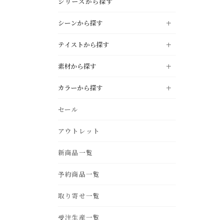
シリーズから探す
シーンから探す
テイストから探す
LIVING
リビング
素材から探す
DINING
NATURAL
ダイニング
ナチュラル
カラーから探す
KITCHEN
MODERN
キッチン
モダン
oak
pine
black
white
セール
STUDY
INDUSTRIAL
書斎・ホームオフィス
インダストリアル
ivory
gray
BEDROOM
アウトレット
VINTAGE
ベッドルーム・寝室
ヴィンテージ
teak
acacia
beige
light brown
ENTRANCE
COUNTRY
新商品一覧
玄関
カントリー
dark brown
green
birch
ash
blue
navy
BATHROOM
NORDIC STYLE
バス・サニタリー
予約商品一覧
北欧スタイル
purple
yellow
GARDEN
MOROCCAN
エクステリア・庭
モロカン
取り寄せ一覧
iron
fabric
pink
red
OUTDOOR
アウトドアリビング
受注生産一覧
orange
silver