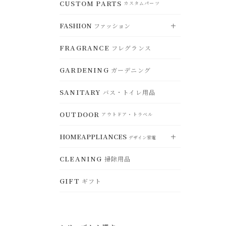
CLOCK
CUSTOM PARTS
DUST BOX
CEILING LIGHT
時計
RUG
ゴミ箱
VIEW ALL
シーリングライト
カスタムパーツ
ラグ
すべて見る
CHRISTMAS
STORAGE
FASHION
DESK LAMP
クリスマスグッズ
MAT
ファッション
アクセサリー収納
TABLEWARE
デスクランプ
玄関マット
食器
OTHER
CONTAINERS
FLOOR LAMP
その他
FRAGRANCE
CHAIR PAD
小物入れ・トレー
フレグランス
KITCHENWARE
フロアランプ
チェアパッド
VIEW ALL
鍋・調理器具
すべて見る
HANGER
BULB
ハンガー
GARDENING
KITCHENCONTAINER
電球・関連用品
ガーデニング
ACCESSORY
ランチボック
アクセサリー
ス・保存容器
SANITARY
バス・トイレ用品
HAT
ハット
KITCHENGOODS
キッチン雑貨
OUTDOOR
BAG
バッグ
アウトドア・トラベル
KITCHENFABRIC
キッチンファブリッ
ク
GOODS
HOMEAPPLIANCES
ファッション小物
デザイン家電
SELECT
セレクト
STORAGE
CLEANING
ジュエリーボックス・収納
掃除用品
VIEW ALL
すべて見る
WEAR
ウェア
GIFT
ギフト
ELECTRICFAN
扇風機・ヒーター
OTHER
その他
BEAUTYEQUIPMENT
美容家電
HUMIDIFIER
加湿器