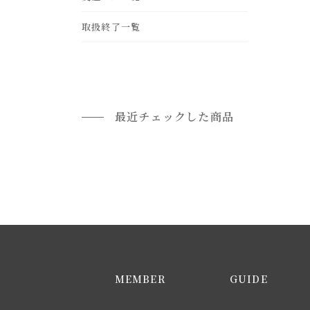
leather
frp
gold
ohter
取扱終了一覧
rattan
brass
最近チェックした商品
MEMBER
GUIDE