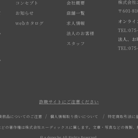
株式会社エ
コンセプト
会社概要
〒601-
て
お知らせ
店舗一覧
オンライ
webカタログ
求人情報
TEL:075
い
法人のお客様
法人、お
スタッフ
TEL:075
い
詐欺サイトにご注意ください
模倣品についてのご注意
個人情報取り扱いについて
特定商取引法に
などの著作権は株式会社エーディックスに属します。文章・写真などの複製、
© a.depeche All Rights Reserved.