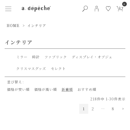
0
HOME
インテリア
インテリア
ミラー
時計
ファブリック
ディスプレイ・オブジェ
クリスマスグッズ
セレクト
並び替え
価格が安い順
価格が高い順
新着順
おすすめ順
218
件中
1
-
30
件表示
1
2
…
8