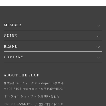
MEMBER
GUIDE
マイページ
新規会員登録
BRAND
お買い物ガイド
会員規約について
会員登録について
COMPANY
コンセプト
メルマガ登録
ご注文について
お知らせ
会社概要
ABOUT THE SHOP
お支払方法について
webカタログ
店舗一覧
株式会社エーディックス a.depeche事業部
お届けについて
求人情報
〒601-8103 京都市南区上鳥羽仏現寺町23-1
返品・交換について
オンラインショップへのお問い合わせ
法人のお客様
よくあるご質問
TEL:075-694-1255
/
お問い合わせ
スタッフ