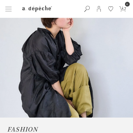
0
FASHION