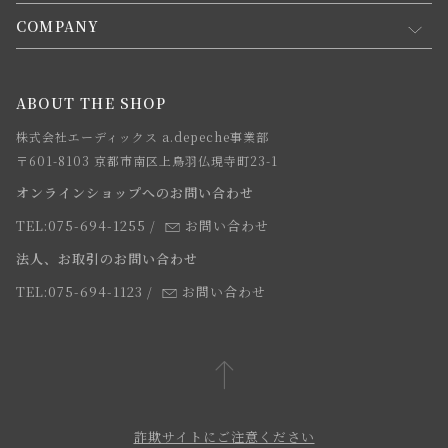
会員規約について
会員登録について
COMPANY
コンセプト
メルマガ登録
ご注文について
お知らせ
会社概要
ABOUT THE SHOP
お支払方法について
webカタログ
店舗一覧
株式会社エーディックス a.depeche事業部
お届けについて
求人情報
〒601-8103 京都市南区上鳥羽仏現寺町23-1
返品・交換について
オンラインショップへのお問い合わせ
法人のお客様
よくあるご質問
TEL:075-694-1255
/
お問い合わせ
スタッフ
法人、お取引のお問い合わせ
TEL:075-694-1123
/
お問い合わせ
詐欺サイトにご注意ください