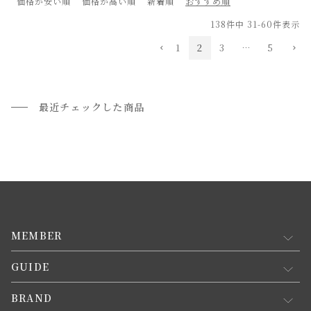
価格が安い順
価格が高い順
新着順
おすすめ順
138
件中
31
-
60
件表示
1
2
3
…
5
最近チェックした商品
MEMBER
GUIDE
マイページ
新規会員登録
BRAND
お買い物ガイド